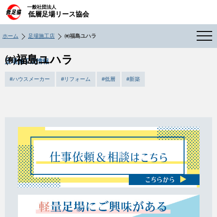
一般社団法人
低層足場リース協会
ホーム
足場施工店
㈲福島ユハラ
㈲福島ユハラ
足場施工店情報
#ハウスメーカー
#リフォーム
#低層
#新築