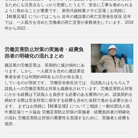
るためにも注意点をしっかり把握したうえで、安全に工事を進められる
ように努めることが重要です。 新世代超軽量クサビ足場｜お気軽に
【軽量足場】についてはこちら 近年の建設業の死亡災害発生状況 近年
では、一人親方を含めた労働者の死亡災害が多数発生しています。2018
年から2022...
労働災害防止対策の実施者・経費負
担者の明確化の流れまとめ
建設業の労働災害は、長期的に減少傾向にあ
ります。しかし、一人親方を含めた建設業従
事者全体では年間約400名もの方が命を落と
しているのが現状です。 労働安全衛生法では、元請負人はもちろん下
請負人への労働災害防止対策も義務化されています。労働災害防止対策
にかかる経費は下請負人も負担する必要のある費用のため、請負契約を
締結する際は安全対策に発生する経費も含めた金額で進める必要があり
ます。 まずはお気軽に【軽量足場】についてご相談｜一般社団法人低
中層足場リース協会 労働災害防止対策の実施者・経費負担者の明確化
の流れ 労働災害防止対策の重要性を意識するために、実施者と経費を
負担...