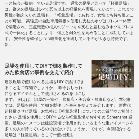
ース協会が提供している足場です。 通常の足場と比べて「軽量足場」
は、従来の足場に比べて35％以上の軽量化を実現しています。これまで
男性が抱えていた足場も、「軽量足場」であれば、女性でも持ち運ぶこ
とが可能。 高強度の自動車用鋼板を使用し支柱のホゾはプレス一体型
で製造され、三点転造の根入れジャッキや支柱と差し込みホゾをプレス
式で一体化することにより、強度と耐久性を高めることに成功していま
す。 安全性を確保しつつ軽量化を実現しているのが大きな特徴です。
新...
足場を使用してDIYで棚を製作して
みた飲食店の事例を交えて紹介
建設現場で使用される足場をDIYで活用でき
ることをご存知でしょうか。 昨今おしゃれ
になるアイテムとして使用されるのを目にし
ます。 例えば、部屋の一室や、飲食店・美容室・飲食店など。本記事
では、足場を使用して棚を製作した事例を交えて紹介します。 新世代
超軽量クサビ足場｜お気軽に【軽量足場】についてのご質問やご相談く
ださい 足場を使用してDIYするなら軽量足場がおすすめ Screenshot 通
常、足場のイメージは建設現場で使用されているような重いイメージを
多くの人が持っているのではないでしょうか。 ですが、今回紹介する
足場は『軽量足場』として一般社団法...