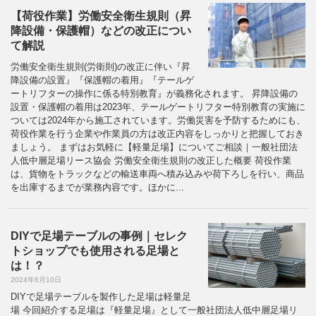
【荷役作業】労働安全衛生規則（昇
降設備・保護帽）などの改正につい
て解説
労働安全衛生規則(労衛則)の改正に伴い『昇
降設備の設置』『保護帽の着用』『テールゲ
ートリフターの操作に係る特別教育』が義務化されます。 昇降設備の
設置・保護帽の着用は2023年、テールゲートリフター特別教育の実施に
ついては2024年から施工されています。労働災害を予防するためにも、
荷役作業を行う企業や作業員の方は改正内容をしっかりと把握しておき
ましょう。 まずはお気軽に【軽量足場】についてご相談｜一般社団法
人低中層足場リース協会 労働安全衛生規則の改正した概要 荷役作業
は、貨物をトラックなどの輸送車両へ積み込みや荷下ろしを行い、商品
を出庫するまでが業務内容です。ほかに...
DIYで足場テーブルの事例｜セレク
トショップでも使用される足場と
は！？
2024年6月10日
DIYで足場テーブルを製作した足場は軽量足
場 今回紹介する足場は『軽量足場』として一般社団法人低中層足場リ