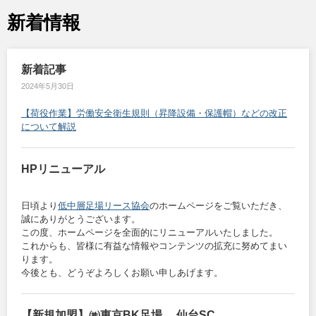
新着情報
新着記事
2024年5月30日
【荷役作業】労働安全衛生規則（昇降設備・保護帽）などの改正
について解説
HPリニューアル
日頃より
低中層足場リース協会
のホームページをご覧いただき、
誠にありがとうございます。
この度、ホームページを全面的にリニューアルいたしました。
これからも、皆様に有益な情報やコンテンツの拡充に努めてまい
ります。
今後とも、どうぞよろしくお願い申しあげます。
【新規加盟】㈱東京BK足場 仙台SC