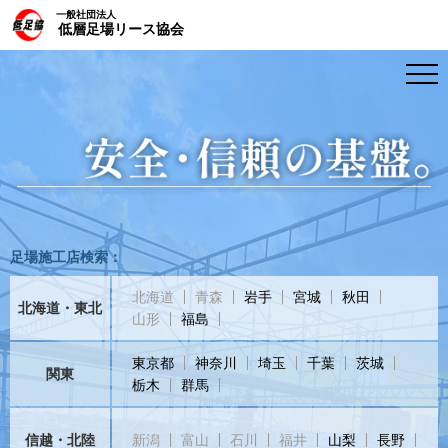
一般社団法人
低層足場リース協会
足場施工店検索：
北海道
青森
岩手
宮城
秋田
北海道・東北
山形
福島
東京都
神奈川
埼玉
千葉
茨城
関東
栃木
群馬
信越・北陸
新潟
富山
石川
福井
山梨
長野