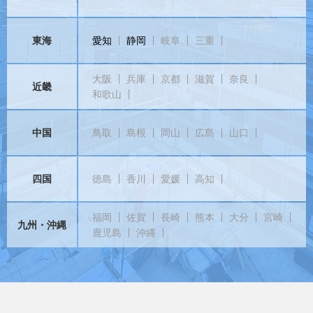
東海
愛知
静岡
岐阜
三重
大阪
兵庫
京都
滋賀
奈良
近畿
和歌山
中国
鳥取
島根
岡山
広島
山口
四国
徳島
香川
愛媛
高知
福岡
佐賀
長崎
熊本
大分
宮崎
九州・沖縄
鹿児島
沖縄