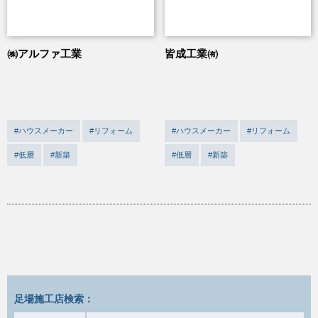
㈱アルファ工業
皆成工業㈲
#ハウスメーカー
#リフォーム
#ハウスメーカー
#リフォーム
#低層
#新築
#低層
#新築
足場施工店検索：