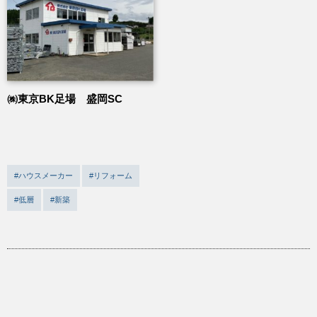
㈱東京BK足場 盛岡SC
#ハウスメーカー
#リフォーム
#低層
#新築