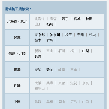
足場施工店検索：
北海道
青森
岩手
宮城
秋田
北海道・東北
山形
福島
東京都
神奈川
埼玉
千葉
茨城
関東
栃木
群馬
新潟
富山
石川
福井
山梨
信越・北陸
長野
東海
愛知
静岡
岐阜
三重
大阪
兵庫
京都
滋賀
奈良
近畿
和歌山
中国
鳥取
島根
岡山
広島
山口